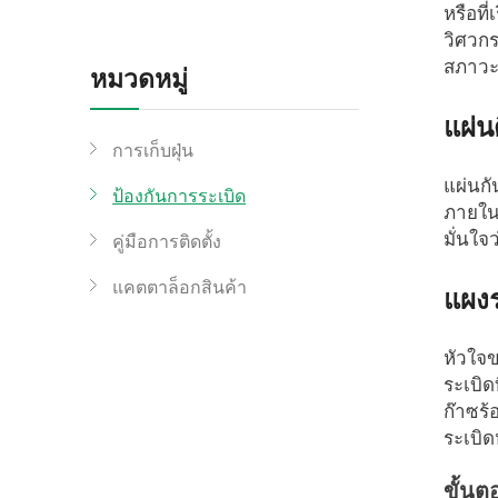
หรือที
วิศวกร
สภาวะท
หมวดหมู่
แผ่น
การเก็บฝุ่น
แผ่นก
ป้องกันการระเบิด
ภายในร
มั่นใจ
คู่มือการติดตั้ง
แคตตาล็อกสินค้า
แผง
หัวใจข
ระเบิด
ก๊าซร้
ระเบิด
ขั้นต