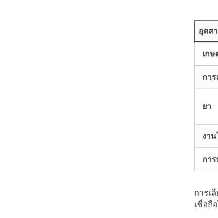
อุตส
เกษ
การ
ยา
งาน
การท
การเลื
เชื่อถ