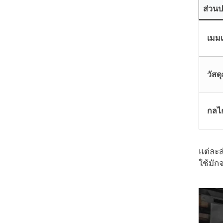
ส่วน
เมมเ
วัสด
กลไก
แต่ละส
ใช้มัก