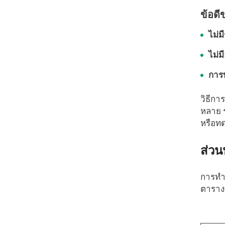
ข้อด
ไม่ม
ไม่ม
การบ
วิธีกา
หลาย 
หรือท
ส่วน
การทำค
ตาราง