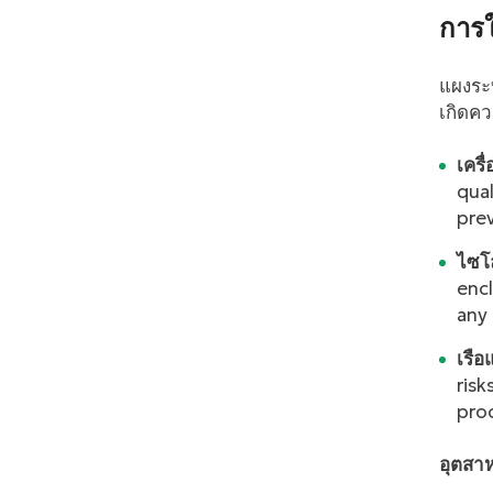
การใ
แผงระ
เกิดคว
เครื่
qual
prev
ไซโ
encl
any 
เรือ
risk
pro
อุตสาห