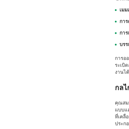
เมม
การ
การ
บรร
การออก
ระเบิ
งานได
กลไ
คุณสม
แบบแอค
ที่เคล
ประกอบ