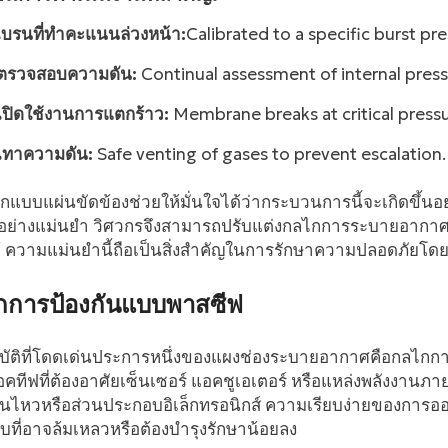
เบรนที่ทำคะแนนล่วงหน้า:
Calibrated to a specific burst pre
ตรวจสอบความดัน:
Continual assessment of internal press
เปิดใช้งานการแตกร้าว:
Membrane breaks at critical pressu
เทาความดัน:
Safe venting of gases to prevent escalation.
แบบแผ่นขัดข้องช่วยให้มั่นใจได้ว่ากระบวนการนี้จะเกิดขึ้นอ
ดอย่างแม่นยำ วิศวกรจึงสามารถปรับแต่งกลไกการระบายอากา
้ ความแม่นยำนี้ถือเป็นสิ่งสำคัญในการรักษาความปลอดภัย
กการป้องกันแบบพาสซีฟ
บัติที่โดดเด่นประการหนึ่งของแผงช่องระบายอากาศคือกลไก
ทีฟที่ต้องอาศัยเซ็นเซอร์ แอคชูเอเตอร์ หรือแหล่งพลังงานภา
ื่อนไหวหรือส่วนประกอบอิเล็กทรอนิกส์ ความเรียบง่ายของการออก
ที่อาจล้มเหลวหรือต้องบำรุงรักษาน้อยลง