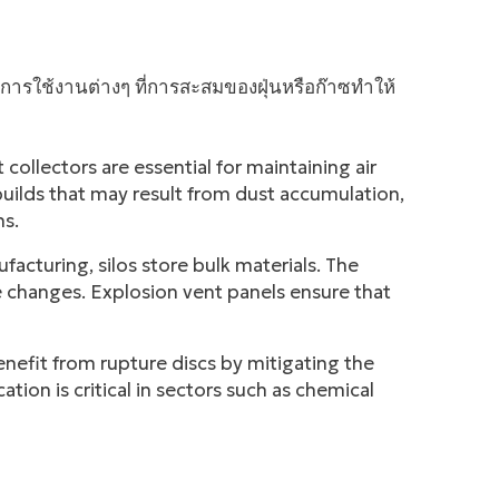
ใช้งานต่างๆ ที่การสะสมของฝุ่นหรือก๊าซทำให้
t collectors are essential for maintaining air
builds that may result from dust accumulation,
ns.
facturing, silos store bulk materials. The
e changes. Explosion vent panels ensure that
enefit from rupture discs by mitigating the
tion is critical in sectors such as chemical