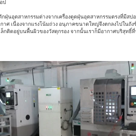
็อป
งดักฝุ่นอุตสาหกรรมต่างจากเครื่องดูดฝุ่นอุตสาหกรรมตรงที่มี
าศ เนื่องจากแรงโน้มถ่วง อนุภาคขนาดใหญ่จึงตกลงไปในถังขี้เถ้
็กติดอยู่บนพื้นผิวของวัสดุกรอง จากนั้นเราก็มีอากาศบริสุทธิ