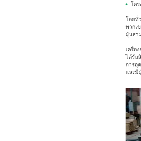
โครง
โดยทั่
พวกเข
ฝุ่นสา
เครื่อ
ได้รับ
การอุด
และมีฝ