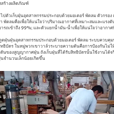
สร้างผลิตภัณฑ์
วไปตัวเก็บฝุ่นอุตสาหกรรมประกอบด้วยมอเตอร์ พัดลม ตัวกรอง เ
า พัดลมคือเพื่อให้แน่ใจว่าปริมาณอากาศที่เหมาะสมและแรงด
มารถเข้าถึง 99%; และตัวแยกน้ำมัน-น้ำเพื่อให้แน่ใจว่าอากาศที
งดูดฝุ่นฝุ่นอุตสาหกรรมประกอบด้วยมอเตอร์ พัดลม ระบบควบคุมพั
สิทธิบัตร ในหมู่พวกเขาวาล์วระบายความดันคือการป้องกันไม่ให้
ตันของสูญญากาศฝุ่น ถังเก็บฝุ่นที่ได้รับสิทธิบัตรนั้นใช้งานได
ุ่นจำนวนเล็กน้อยเกิดขึ้น
linkedin