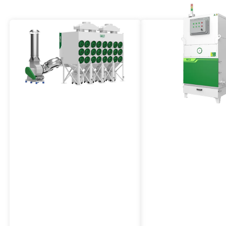
เครื่องกรองฝุ่นกลางตลับแนว
เครื่องกรองฝุ่นอุตสา
นอน
ป้องกันการระเบิด
วีเอฟโอ ซีรีส์
วีเจเอฟบี ซีรีส์
เครื่องกรองฝุ่นส่วนกลาง ซีรีส์ VFO
เครื่องกรองฝุ่นอุตสาหกรร
ใช้ตัวกรองแบบตลับแนวนอนเพื่อดัก
มีลักษณะของการป้องกัน
จับฝุ่นจากจุดการผลิตต่างๆ หรือทั้ง
ปริมาณอากาศขนาดใหญ่
โรงงาน/โรงงานได้อย่างมี
ทำความสะอาดพัลส์เจ็ท โค
ประสิทธิภาพ
มั่นคงและเชื่อถือได้