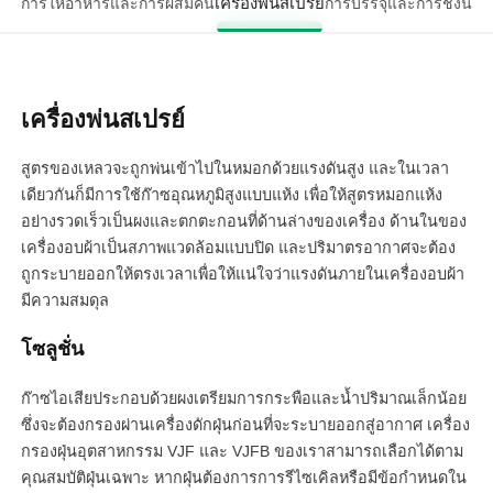
เครื่องพ่นสเปรย์
การให้อาหารและการผสม
คั้น
การบรรจุและการชั่งน้ำห
เครื่องพ่นสเปรย์
สูตรของเหลวจะถูกพ่นเข้าไปในหมอกด้วยแรงดันสูง และในเวลา
เดียวกันก็มีการใช้ก๊าซอุณหภูมิสูงแบบแห้ง เพื่อให้สูตรหมอกแห้ง
อย่างรวดเร็วเป็นผงและตกตะกอนที่ด้านล่างของเครื่อง ด้านในของ
เครื่องอบผ้าเป็นสภาพแวดล้อมแบบปิด และปริมาตรอากาศจะต้อง
ถูกระบายออกให้ตรงเวลาเพื่อให้แน่ใจว่าแรงดันภายในเครื่องอบผ้า
มีความสมดุล
โซลูชั่น
ก๊าซไอเสียประกอบด้วยผงเตรียมการกระพือและน้ำปริมาณเล็กน้อย
ซึ่งจะต้องกรองผ่านเครื่องดักฝุ่นก่อนที่จะระบายออกสู่อากาศ เครื่อง
กรองฝุ่นอุตสาหกรรม VJF และ VJFB ของเราสามารถเลือกได้ตาม
คุณสมบัติฝุ่นเฉพาะ หากฝุ่นต้องการการรีไซเคิลหรือมีข้อกำหนดใน