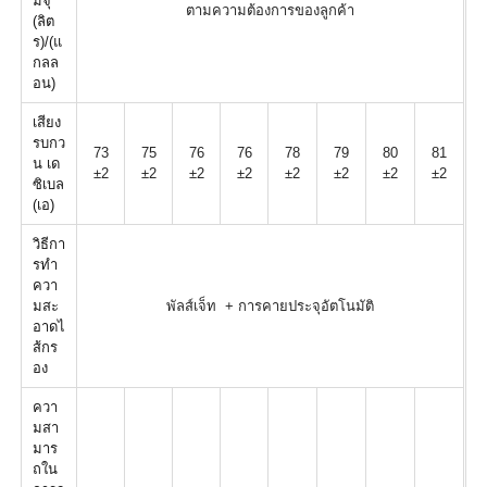
มจุ
ตามความต้องการของลูกค้า
(ลิต
ร)/(แ
กลล
อน)
เสียง
รบกว
73
75
76
76
78
79
80
81
น เด
±2
±2
±2
±2
±2
±2
±2
±2
ซิเบล
(เอ)
วิธีกา
รทำ
ควา
มสะ
พัลส์เจ็ท + การคายประจุอัตโนมัติ
อาดไ
ส้กร
อง
ควา
มสา
มาร
ถใน