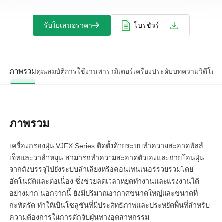
รับใบเสนอราคา
โบรชัวร์
ภาพรวม
คุณสมบัติ
การใช้งาน
พารามิเตอร์
เครื่องประดับ
บทความ
วิดีโอ
สิ
ภาพรวม
เครื่องกรองฝุ่น VJFX Series ติดตั้งด้วยระบบทำความสะอาดพัลส์
เจ็ทและวาล์วหมุน สามารถทำความสะอาดตัวเองและถ่ายโอนฝุ่น
จากถังบรรจุไปยังระบบลำเลียงหรือคอนเทนเนอร์รวบรวมโดย
อัตโนมัติและต่อเนื่อง ซึ่งช่วยลดเวลาหยุดทำงานและแรงงานได้
อย่างมาก นอกจากนี้ ยังมีปริมาณอากาศขนาดใหญ่และขนาดที่
กะทัดรัด ทำให้เป็นโซลูชันที่มีประสิทธิภาพและประหยัดพื้นที่สำหรับ
ความต้องการในการดักจับฝุ่นทางอุตสาหกรรม