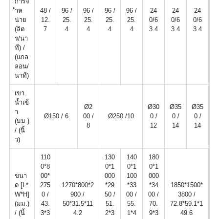
การจ
ำห
48 /
96 /
96 /
96 /
96 /
24
24
24
น่าย
12.
25.
25.
25.
25.
0/6
0/6
0/6
(ลิต
7
4
4
4
4
3.4
3.4
3.4
ร/นา
ที) /
(แกล
ลอน/
นาที)
เขา.
น้ำเข้
Ø2
Ø30
Ø35
Ø35
า
Ø150 / 6
00 /
Ø250 /10
0 /
0 /
0 /
(มม.)
8
12
14
14
/ (นิ้
ว)
110
130
140
180
0*8
0*1
0*1
0*1
ขนา
00*
000
100
000
ด [L*
275
1270*800*2
*29
*33
*34
1850*1500*
W*H]
0 /
900 /
50 /
00 /
00 /
3800 /
(มม.)
43.
50*31.5*11
51.
55.
70.
72.8*59.1*1
/ (นิ้
3*3
4.2
2*3
1*4
9*3
49.6