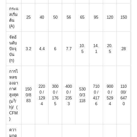
กระแ
สเริ่ม
25
40
50
56
65
95
120
150
ต้น
(A)
จัดอั
นดับ
10.
14.
20.
ปัจจุ
3.2
4.4
6
7.7
28
5
1
5
บัน
(ก)
การไ
หลข
องอา
220
300
400
710
900
110
กาศ
150
530
0 /
0 /
0 /
0 /
0 /
00/
สูงสุด
0/8
0/3
129
176
235
417
529
647
3
83
118
(ม
/
4
5
3
6
4
0
h)/ (
CFM
)
ควา
มกด