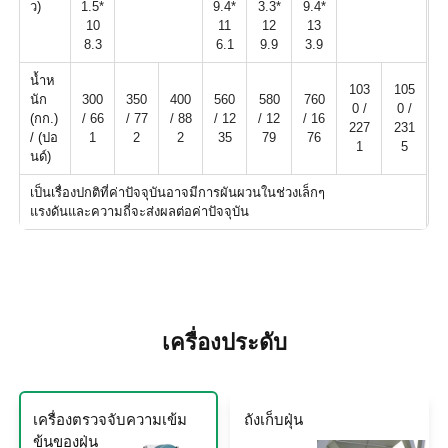
ว)
1.5*
9.4*
3.3*
9.4*
10
11
12
13
8.3
6.1
9.9
3.9
น้ำห
103
105
นัก
300
350
400
560
580
760
0 /
0 /
(กก.)
/ 66
/ 77
/ 88
/ 12
/ 12
/ 16
227
231
/ (ปอ
1
2
2
35
79
76
1
5
นด์)
เป็นเรื่องปกติที่ค่าปัจจุบันอาจมีการผันผวนในช่วงเล็กๆ
แรงดันและความถี่จะส่งผลต่อค่าปัจจุบัน
เครื่องประดับ
เครื่องตรวจจับความเข้ม
ถังเก็บฝุ่น
ข้นของฝุ่น