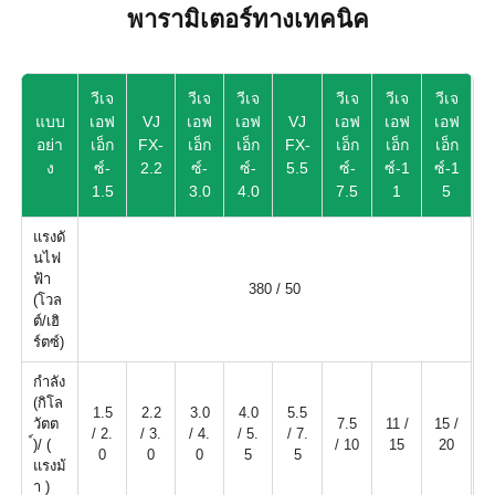
พารามิเตอร์ทางเทคนิค
วีเจ
วีเจ
วีเจ
วีเจ
วีเจ
วีเจ
แบบ
เอฟ
VJ
เอฟ
เอฟ
VJ
เอฟ
เอฟ
เอฟ
อย่า
เอ็ก
FX-
เอ็ก
เอ็ก
FX-
เอ็ก
เอ็ก
เอ็ก
ง
ซ์-
2.2
ซ์-
ซ์-
5.5
ซ์-
ซ์-1
ซ์-1
1.5
3.0
4.0
7.5
1
5
แรงดั
นไฟ
ฟ้า
380 / 50
(โวล
ต์/เฮิ
ร์ตซ์)
กำลัง
(กิโล
1.5
2.2
3.0
4.0
5.5
วัตต
7.5
11 /
15 /
/ 2.
/ 3.
/ 4.
/ 5.
/ 7.
์)/ (
/ 10
15
20
0
0
0
5
5
แรงม้
า )