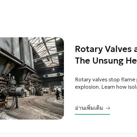
linkedin
Rotary Valves 
facebook
The Unsung He
Protection
twitter
Rotary valves stop flame
explosion. Learn how isol
system.
อ่านเพิ่มเติม