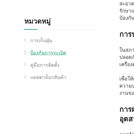
สะอาด 
รักษาแ
ป้องกัน
หมวดหมู่
การป
การเก็บฝุ่น
ในสภา
ป้องกันการระเบิด
ปลอดภั
เครื่อ
คู่มือการติดตั้ง
แคตตาล็อกสินค้า
เพื่อใ
ความป
งานขอ
การผ
อุตส