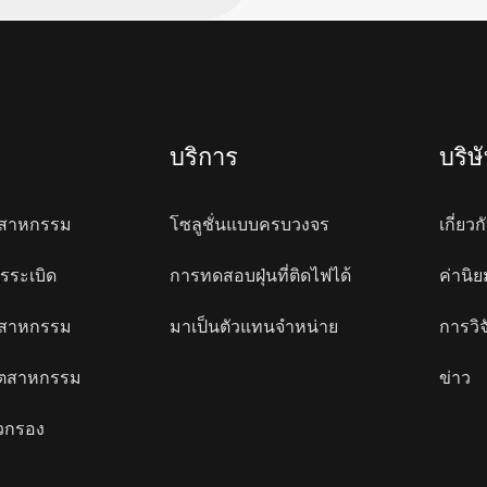
บริการ
บริษ
อุตสาหกรรม
โซลูชั่นแบบครบวงจร
เกี่ยวก
รระเบิด
การทดสอบฝุ่นที่ติดไฟได้
ค่านิ
อุตสาหกรรม
มาเป็นตัวแทนจำหน่าย
การวิ
อุตสาหกรรม
ข่าว
วกรอง