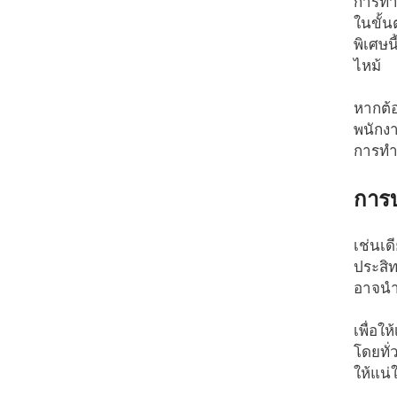
การทำค
ในขั้
พิเศษน
ไหม้
หากต้
พนักง
การทำค
การบ
เช่นเด
ประสิท
อาจนำ
เพื่อใ
โดยทั
ให้แน