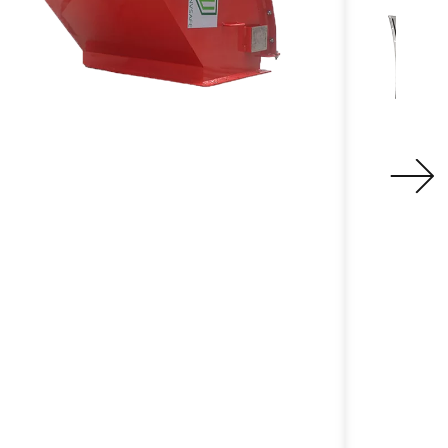
การระบายการระเบิดแบบไร้
แผงร
ตำหนิ
เครื่องก
สูง
ระบบระบายอากาศไร้เปลวไฟที่ได้รับการ
แผงระบาย
ับรอง ATEX ของ Villo เป็นอุปกรณ์ป้องกันที่
การรับรอ
สามารถใช้เพื่อบรรเทาแรงดันจากการ
และเปลว
ระเบิดของฝุ่นภายในอาคาร
เพื่อรัก
ออกแบบไ