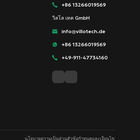
+86 13266019569
วิลโล เทค GmbH
info@villotech.de
+86 13266019569
+49-911-47734160
นโยบายความเป็นส่วนตัว
ข้อกำหนดและเงื่อนไข