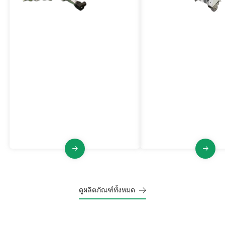
ระบบตรวจจับและดับประกายไฟ
เครื่องป้อนผงเฉื่อย
ซีรี่ส์ VL-PFQ
อุปกรณ์ป้องกันอัคคีภัยและการระเบิด
แบบแอคทีฟที่สามารถตรวจจับ
เครื่องป้อนผงเฉื่อยช่วยเพ
ประกายไฟในอุปกรณ์กระบวนการ
ปลอดภัยในสภาพแวดล้อ
หรือท่อและดับไฟได้ทันเวลา ซึ่งช่วย
อุตสาหกรรมได้อย่างมาก 
ขจัดอันตรายจากไฟไหม้และการ
พลังงานการติดไฟขั้นต่ำ
ระเบิดที่อาจเกิดขึ้น
ฝุ่น และลดแรงดันและดัช
สูงสุด
ดูผลิตภัณฑ์ทั้งหมด