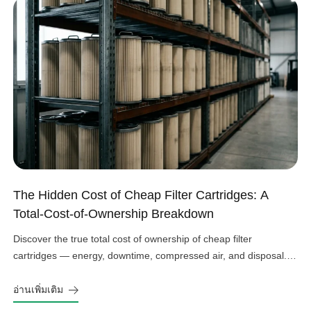
The Hidden Cost of Cheap Filter Cartridges: A
Total-Cost-of-Ownership Breakdown
Discover the true total cost of ownership of cheap filter
cartridges — energy, downtime, compressed air, and disposal.
See the real numbers before you buy.
อ่านเพิ่มเติม