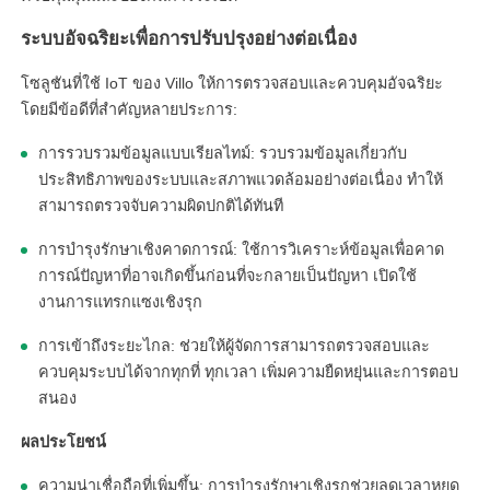
ระบบอัจฉริยะเพื่อการปรับปรุงอย่างต่อเนื่อง
โซลูชันที่ใช้ IoT ของ Villo ให้การตรวจสอบและควบคุมอัจฉริยะ
โดยมีข้อดีที่สำคัญหลายประการ:
การรวบรวมข้อมูลแบบเรียลไทม์: รวบรวมข้อมูลเกี่ยวกับ
ประสิทธิภาพของระบบและสภาพแวดล้อมอย่างต่อเนื่อง ทำให้
สามารถตรวจจับความผิดปกติได้ทันที
การบำรุงรักษาเชิงคาดการณ์: ใช้การวิเคราะห์ข้อมูลเพื่อคาด
การณ์ปัญหาที่อาจเกิดขึ้นก่อนที่จะกลายเป็นปัญหา เปิดใช้
งานการแทรกแซงเชิงรุก
การเข้าถึงระยะไกล: ช่วยให้ผู้จัดการสามารถตรวจสอบและ
ควบคุมระบบได้จากทุกที่ ทุกเวลา เพิ่มความยืดหยุ่นและการตอบ
สนอง
ผลประโยชน์
ความน่าเชื่อถือที่เพิ่มขึ้น: การบำรุงรักษาเชิงรุกช่วยลดเวลาหยุด