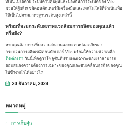
ที่เป็นไปได้ด้วย ระบบควบคุมฝุ่นและป้องกันการระเบิดของ Villo
ช่วยให้ผู้ผลิตเซมิคอนดักเตอร์มีเครื่องมือและเทคโนโลยีที่จำเป็นเพื่อ
ให้เป็นไปตามมาตรฐานระดับสูงเหล่านี้
พร้อมที่จะยกระดับสภาพแวดล้อมการผลิตของคุณแล้ว
หรือยัง?
หากคุณต้องการเพิ่มความสะอาดและความปลอดภัยของ
กระบวนการผลิตเซมิคอนดักเตอร์ Villo พร้อมให้ความช่วยเหลือ
ติดต่อเรา
วันนี้เพื่อดูว่าโซลูชันที่ปรับแต่งเฉพาะของเราสามารถ
ตอบสนองความต้องการเฉพาะของคุณและขับเคลื่อนธุรกิจของคุณ
ไปข้างหน้าได้อย่างไร
20 ธันวาคม, 2024
หมวดหมู่
การเก็บฝุ่น