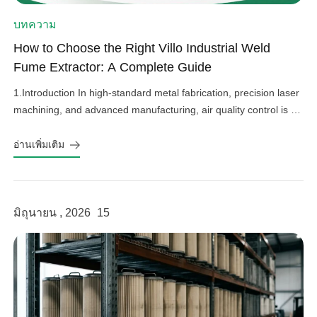
บทความ
How to Choose the Right Villo Industrial Weld
Fume Extractor: A Complete Guide
1.Introduction In high-standard metal fabrication, precision laser
machining, and advanced manufacturing, air quality control is an
important factor in operational efficiency, workplace safety, and
equipment protection. Hazardous welding fumes, fine grinding
อ่านเพิ่มเติม
dust, and harmful gases can affect worker health, damage
sensitive factory equipment, and impact product quality if not
properly controlled. As a professional provider […]
มิถุนายน , 2026
15