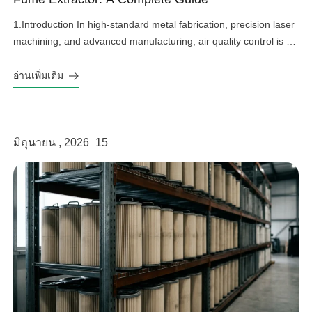
1.Introduction In high-standard metal fabrication, precision laser
machining, and advanced manufacturing, air quality control is an
important factor in operational efficiency, workplace safety, and
equipment protection. Hazardous welding fumes, fine grinding
อ่านเพิ่มเติม
dust, and harmful gases can affect worker health, damage
sensitive factory equipment, and impact product quality if not
linkedin
properly controlled. As a professional provider […]
มิถุนายน , 2026
15
facebook
twitter